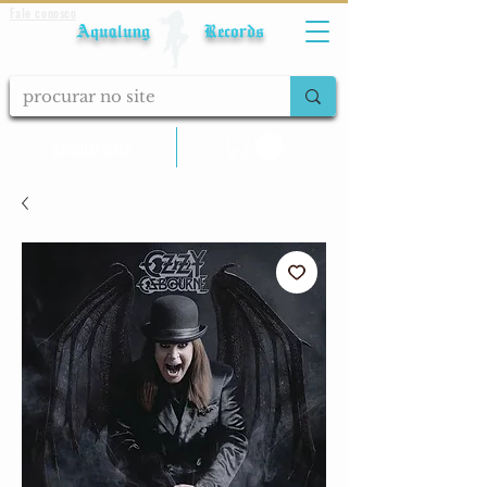
Fale conosco
Aqualung Records
calcular frete