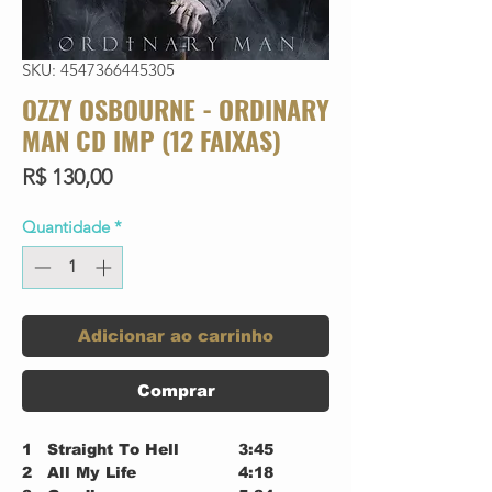
SKU: 4547366445305
OZZY OSBOURNE - ORDINARY
MAN CD IMP (12 FAIXAS)
Preço
R$ 130,00
Quantidade
*
Adicionar ao carrinho
Comprar
1
Straight To Hell
3:45
2
All My Life
4:18