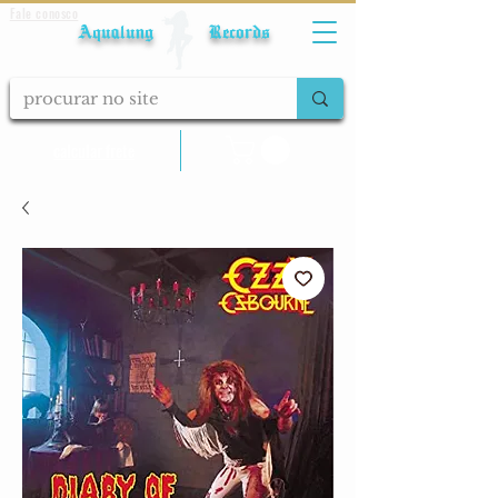
Fale conosco
Aqualung Records
calcular frete