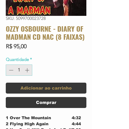
SKU: 5099700023728
OZZY OSBOURNE - DIARY OF
MADMAN CD NAC (8 FAIXAS)
Preço
R$ 95,00
Quantidade
*
Adicionar ao carrinho
Comprar
1
Over The Mountain
4:32
2
Flying High Again
4:44