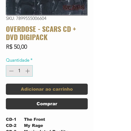
SKU: 7899555006604
OVERDOSE - SCARS CD +
DVD DIGIPACK
Preço
R$ 50,00
Quantidade
*
Adicionar ao carrinho
Comprar
CD-1
The Front
CD-2
My Rage