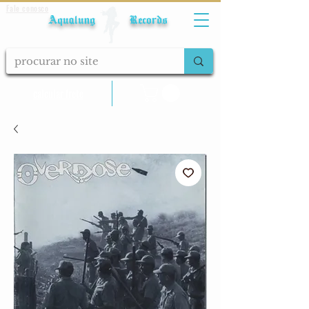
Fale conosco
Aqualung Records
calcular frete