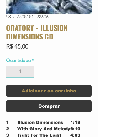
SKU: 7898181122696
ORATORY - ILLUSION
DIMENSIONS CD
Preço
R$ 45,00
Quantidade
*
Adicionar ao carrinho
Comprar
1
Illusion Dimensions
1:18
2
With Glory And Melody
6:10
3
Fight For The Light
4:03