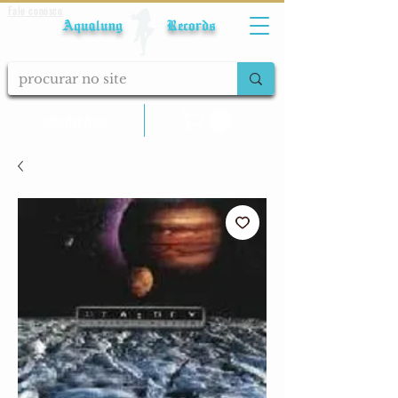
Fale conosco
Aqualung Records
calcular frete