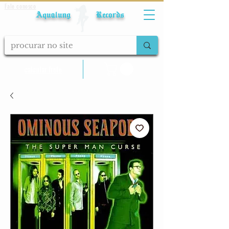
Fale conosco
Aqualung Records
calcular frete