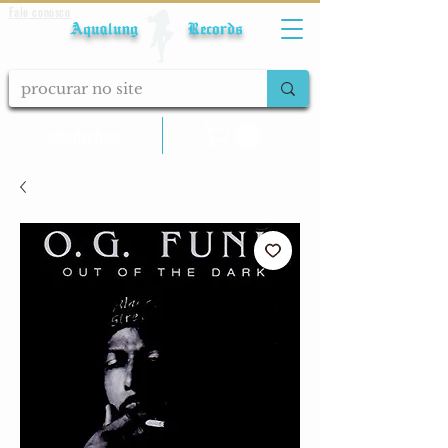
Fale conosco
Aqualung Records
calcular frete