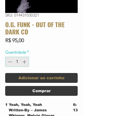
SKU: 014431030321
O.G. FUNK - OUT OF THE
DARK CD
Preço
R$ 95,00
Quantidade
*
Adicionar ao carrinho
Comprar
1
Yeah, Yeah, Yeah
6:
Written-By – James
13
Whipper, Melvin Glover