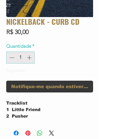
NICKELBACK - CURB CD
Preço
R$ 30,00
Quantidade
*
Esgotado
Notifique-me quando estiver disponível
Tracklist
1
Little Friend
2
Pusher
3
Detangler
4
Curb
5
Falls Back On