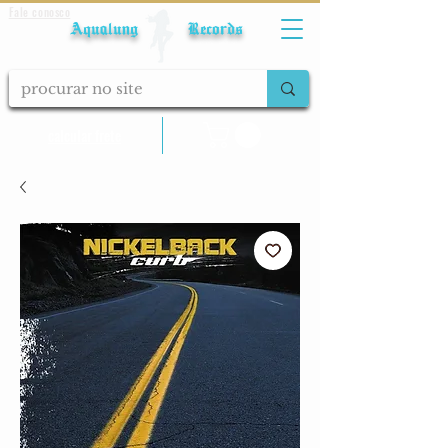
Fale conosco
Aqualung Records
calcular frete