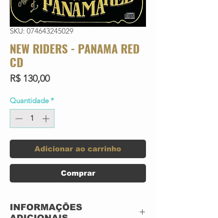
SKU: 074643245029
NEW RIDERS - PANAMA RED
CD
Preço
R$ 130,00
Quantidade
*
Adicionar ao carrinho
Comprar
INFORMAÇÕES
ADICIONAIS