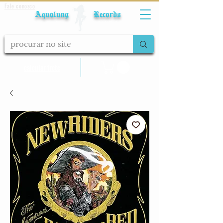
Fale conosco
Aqualung Records
calcular frete