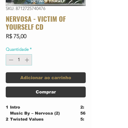
SKU: 8712725740476
NERVOSA - VICTIM OF
YOURSELF CD
Preço
R$ 75,00
Quantidade
*
Adicionar ao carrinho
Comprar
1
Intro
2:
Music By – Nervosa (2)
56
2
Twisted Values
5:
Lyrics By – Fernanda Lira
18