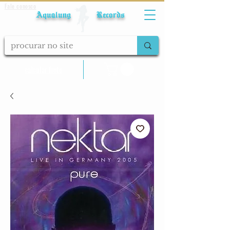
Fale conosco
Aqualung Records
calcular frete