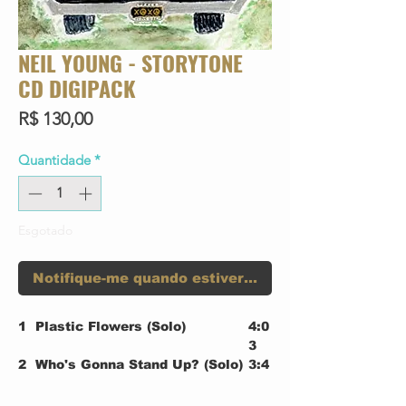
NEIL YOUNG - STORYTONE
CD DIGIPACK
Preço
R$ 130,00
Quantidade
*
Esgotado
Notifique-me quando estiver disponível
1
Plastic Flowers (Solo)
4:0
3
2
Who's Gonna Stand Up? (Solo)
3:4
9
3
I Want To Drive My Car (Solo)
2:2