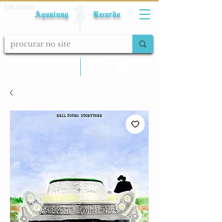
Fale conosco
Aqualung Records
calcular frete