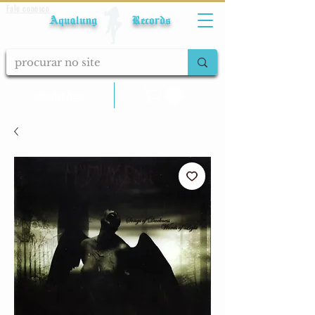
Fale conosco
Aqualung Records
calcular frete