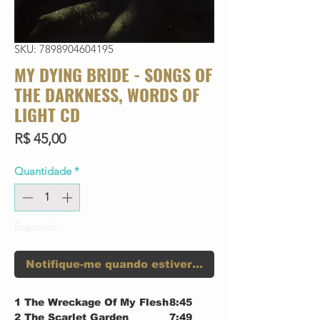
SKU: 7898904604195
MY DYING BRIDE - SONGS OF
THE DARKNESS, WORDS OF
LIGHT CD
Preço
R$ 45,00
Quantidade
*
Esgotado
Notifique-me quando estiver disponível
1
The Wreckage Of My Flesh
8:45
2
The Scarlet Garden
7:49