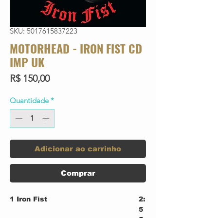
SKU: 5017615837223
MOTORHEAD - IRON FIST CD
IMP UK
Preço
R$ 150,00
Quantidade
*
Adicionar ao carrinho
Comprar
1
Iron Fist
2:
5