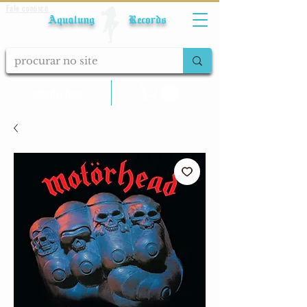
Fale conosco
Aqualung Records
calcular frete