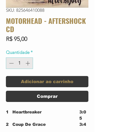
SKU: 825646410088
MOTORHEAD - AFTERSHOCK
CD
Preço
R$ 95,00
Quantidade
*
Adicionar ao carrinho
Comprar
1
Heartbreaker
3:0
5
2
Coup De Grace
3:4
5