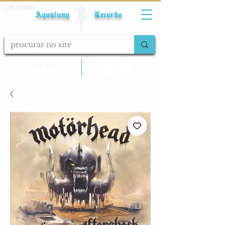
Fale conosco
Aqualung Records
calcular frete