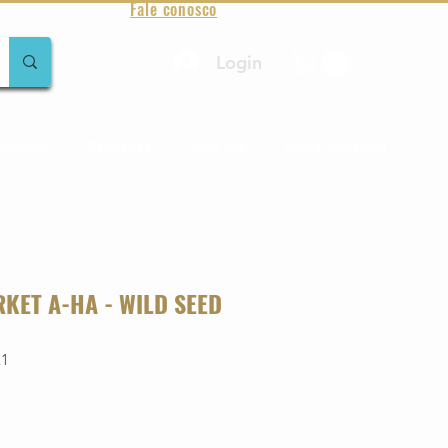
Fale conosco
Login
amentos
Raridades
Toda loja
Sobre Aqualung
KET A-HA - WILD SEED
21