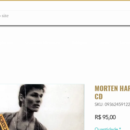
ção box
Guitarras Miniatura
Relógios
Livros
Lanç
MORTEN HAR
CD
SKU: 0936245912
Preço
R$ 95,00
Quantidade
*