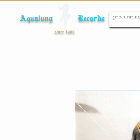
Aqualung Records
since 1989
Início
Cds
Dvds
Lps
Blu-ray
Cole