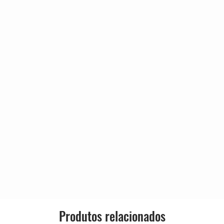
4:48
4:26
4:12
2:17
4:50
3:29
3:46
4:33
Produtos relacionados