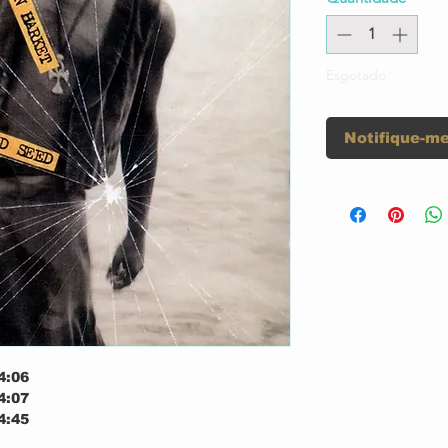
Esgotado
Notifique-me
4:06
4:07
4:45
4:23