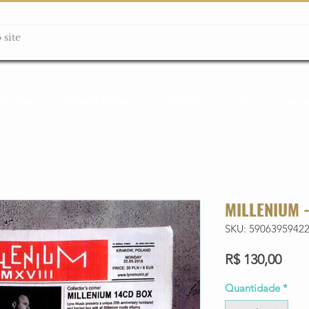
ção box
Guitarras Miniatura
Relógios
Livros
Lanç
MILLENIUM -
SKU: 5906395942
Preç
R$ 130,00
Quantidade
*