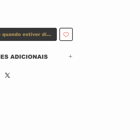
 quando estiver disponível
ES ADICIONAIS
Lynx Music – LM
137CD-DG,
Lynx Music – LM
137CD
CD, ACRILICO
IMPORTADO
May 2021