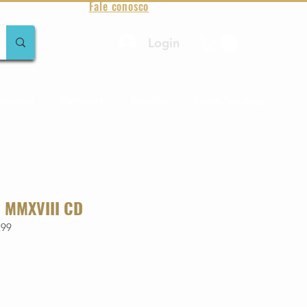
Fale conosco
Login
amentos
Raridades
Toda loja
Sobre Aqualung
 MMXVIII CD
299
o