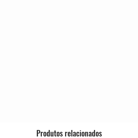
Genre:
Style:
 Rivers
 Something
Produtos relacionados