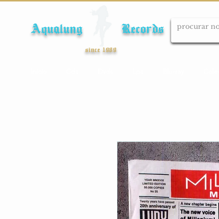
Aqualung Records
since 1989
Início
Cds
Dvds
Lps
Blu-ray
Cole