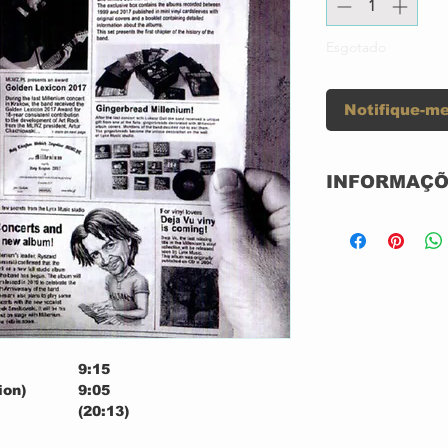
Esgotado
Notifique-me
INFORMAÇÕ
Label:
Format:
9:15
Country:
ion)
9:05
(20:13)
Released: