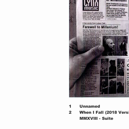
1
Unnamed
2
When I Fall (2018 Vers
MMXVIII - Suite
3.1
a) MMXVIII - Intro