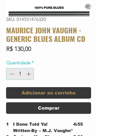
SKU: 014551476320
MAURICE JOHN VAUGHN -
GENERIC BLUES ALBUM CD
Preço
R$ 130,00
Quantidade
*
Adicionar ao carrinho
Comprar
1
I Done Told Ya!
4:55
Written-By – M.J. Vaughn*