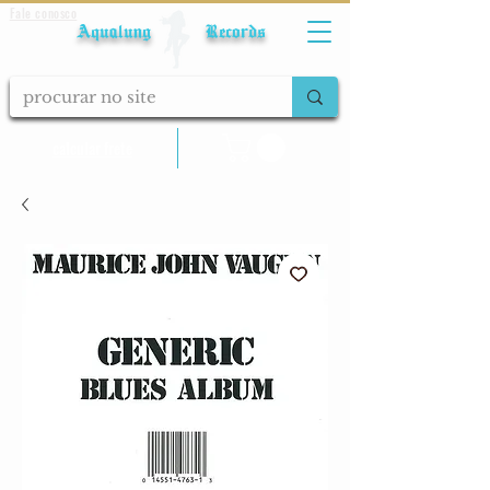
Fale conosco
Aqualung Records
calcular frete