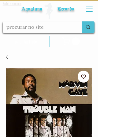
Fale conosco
Aqualung Records
calcular frete