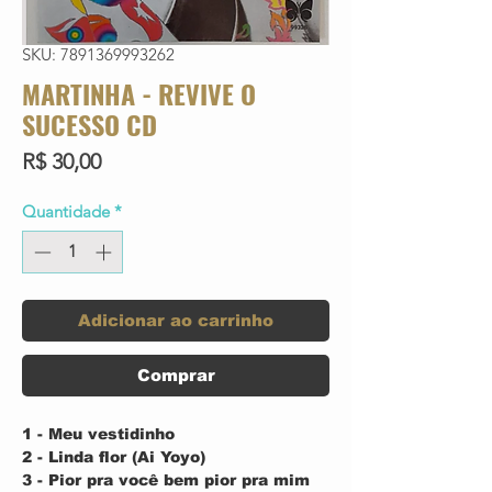
SKU: 7891369993262
MARTINHA - REVIVE O
SUCESSO CD
Preço
R$ 30,00
Quantidade
*
Adicionar ao carrinho
Comprar
1 - Meu vestidinho
2 - Linda flor (Ai Yoyo)
3 - Pior pra você bem pior pra mim