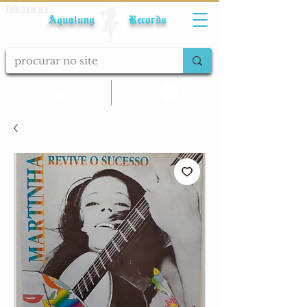
Fale conosco
Aqualung Records
calcular frete