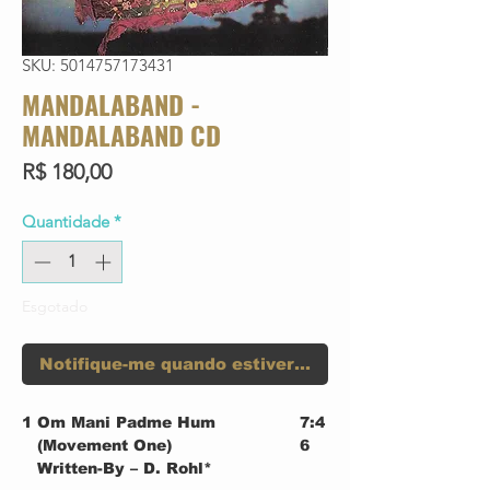
SKU: 5014757173431
MANDALABAND -
MANDALABAND CD
Preço
R$ 180,00
Quantidade
*
Esgotado
Notifique-me quando estiver disponível
1
Om Mani Padme Hum
7:4
(Movement One)
6
Written-By – D. Rohl*