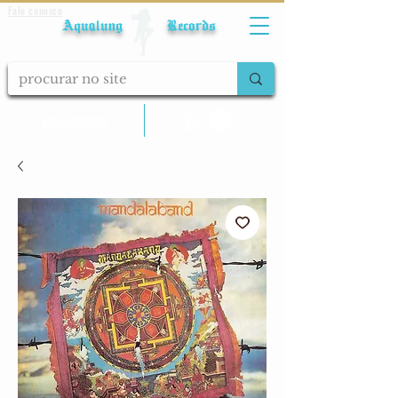
Fale conosco
Aqualung Records
calcular frete