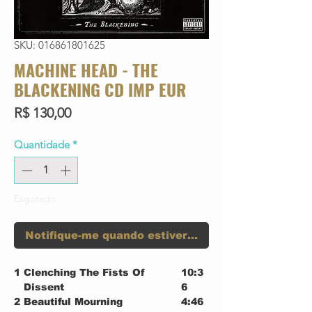
SKU: 016861801625
MACHINE HEAD - THE
BLACKENING CD IMP EUR
Preço
R$ 130,00
Quantidade
*
Esgotado
Notifique-me quando estiver disponível
1
Clenching The Fists Of
10:3
Dissent
6
2
Beautiful Mourning
4:46