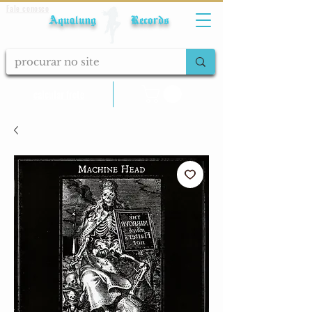
Fale conosco
Aqualung Records
calcular frete