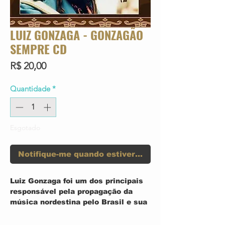
LUIZ GONZAGA - GONZAGÃO
SEMPRE CD
Preço
R$ 20,00
Quantidade
*
Esgotado
Notifique-me quando estiver disponível
Luiz Gonzaga foi um dos principais
responsável pela propagação da
música nordestina pelo Brasil e sua
imagem se tornou algo indissociável
da sua terra natal. Gonzagão, além