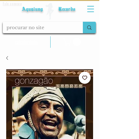
Fale conosco
Aqualung Records
calcular frete