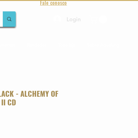
Fale conosco
Login
amentos
Raridades
Toda loja
Sobre Aqualung
LACK - ALCHEMY OF
II CD