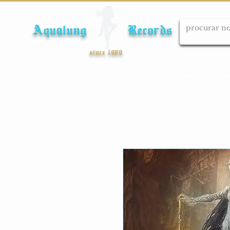
Aqualung Records
since 1989
Início
Cds
Dvds
Lps
Blu-ray
Cole