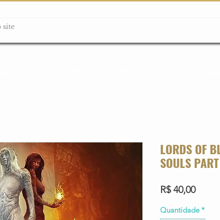
ção box
Guitarras Miniatura
Relógios
Livros
Lanç
LORDS OF B
SOULS PART 
Preço
R$ 40,00
Quantidade
*