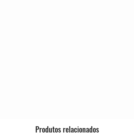
sio 1458 A.D.)
ome
ers
ow
s)
Produtos relacionados