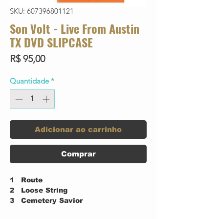
SKU: 607396801121
Son Volt - Live From Austin
TX DVD SLIPCASE
Preço
R$ 95,00
Quantidade
*
Adicionar ao carrinho
Comprar
1
Route
2
Loose String
3
Cemetery Savior
4
Caching On