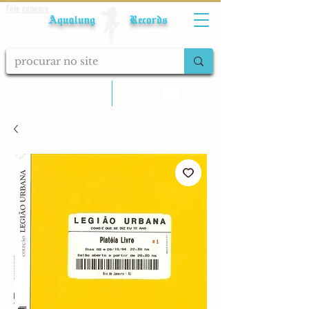
Fale conosco
Aqualung Records
calcular frete