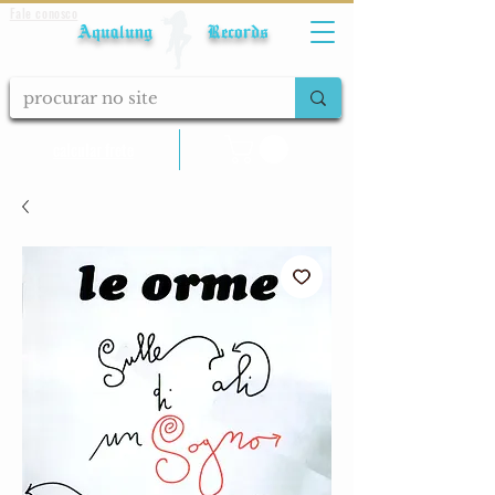
Fale conosco
Aqualung Records
calcular frete