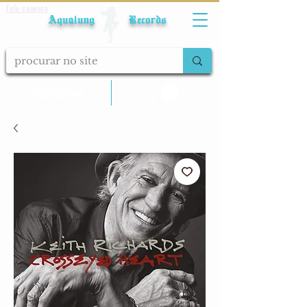
Fale conosco
Aqualung Records
calcular frete