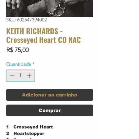
SKU: 602547394002
KEITH RICHARDS -
Crosseyed Heart CD NAC
Preço
R$ 75,00
Quantidade
*
Adicionar ao carrinho
Comprar
1
Crosseyed Heart
2
Heartstopper