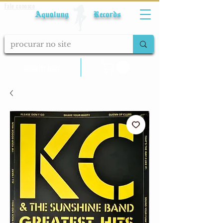
Fale conosco
Aqualung Records
calcular frete