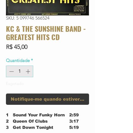
SKU: 5 099746 566524
KC & THE SUNSHINE BAND -
GREATEST HITS CD
Preço
R$ 45,00
Quantidade
*
Esgotado
Notifique-me quando estiver disponível
1
Sound Your Funky Horn
2:59
2
Queen Of Clubs
3:17
3
Get Down Tonight
5:19