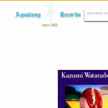
Aqualung Records
since 1989
Início
Cds
Dvds
Lps
Blu-ray
Cole