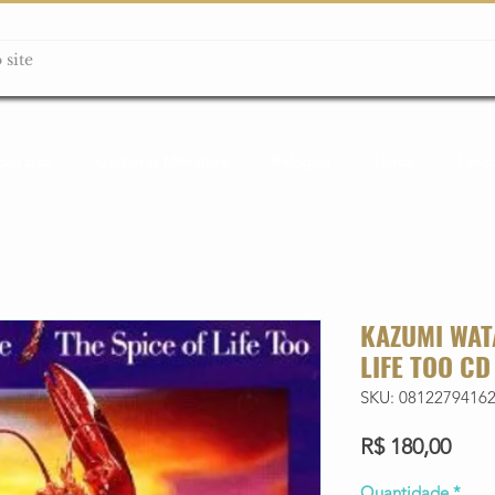
ção box
Guitarras Miniatura
Relógios
Livros
Lanç
KAZUMI WAT
LIFE TOO CD
SKU: 0812279416
Preç
R$ 180,00
Quantidade
*