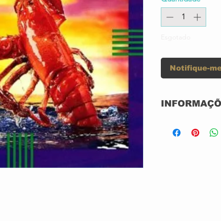
Esgotado
Notifique-me
INFORMAÇÕ
Label:
Format:
Country:
Released: