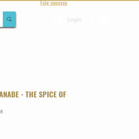
Fale conosco
Login
amentos
Raridades
Toda loja
Sobre Aqualung
ANABE - THE SPICE OF
28
o