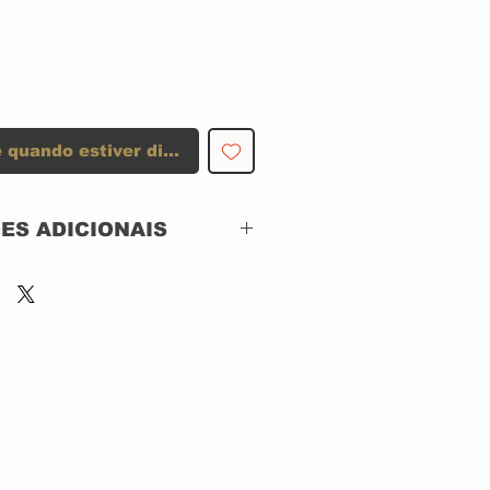
 quando estiver disponível
ES ADICIONAIS
Gramavision – R2
79416
CD ACRILICO
US
1988