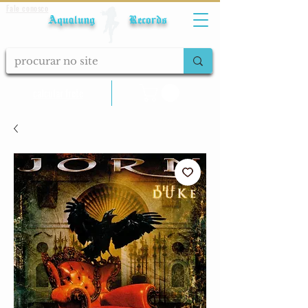
Fale conosco
Aqualung Records
calcular frete