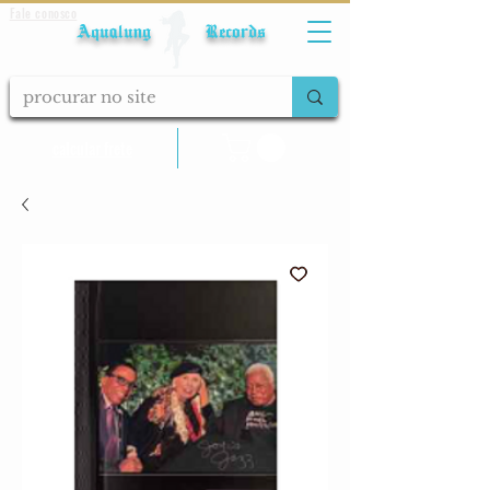
Fale conosco
Aqualung Records
calcular frete