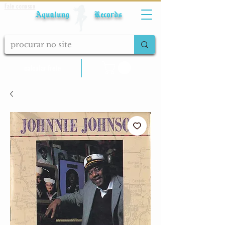
Fale conosco
Aqualung Records
calcular frete