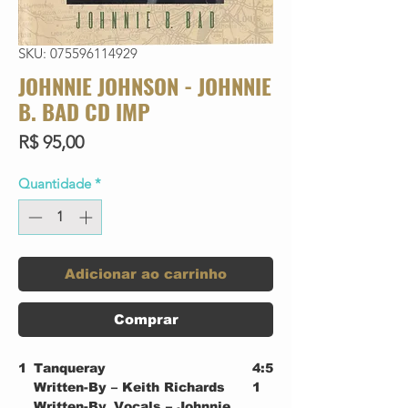
SKU: 075596114929
JOHNNIE JOHNSON - JOHNNIE
B. BAD CD IMP
Preço
R$ 95,00
Quantidade
*
Adicionar ao carrinho
Comprar
1
Tanqueray
4:5
Written-By – Keith Richards
1
Written-By, Vocals – Johnnie