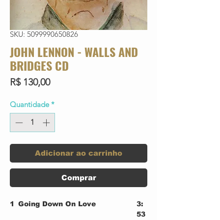
SKU: 5099990650826
JOHN LENNON - WALLS AND
BRIDGES CD
Preço
R$ 130,00
Quantidade
*
Adicionar ao carrinho
Comprar
1
Going Down On Love
3:
53