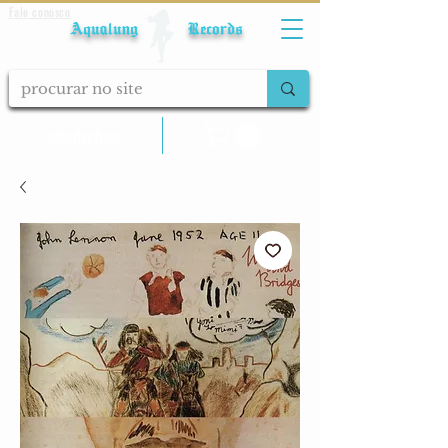
Fale conosco
Aqualung Records
calcular frete