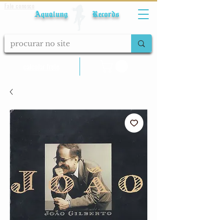
Fale conosco
Aqualung Records
calcular frete