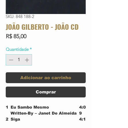
SKU: 848 188-2
JOÃO GILBERTO - JOÃO CD
Preço
R$ 85,00
Quantidade
*
Adicionar ao carrinho
Comprar
1
Eu Sambo Mesmo
4:0
Written-By – Janet De Almeida
9
2
Siga
4:1
Written-By – Fernando
4