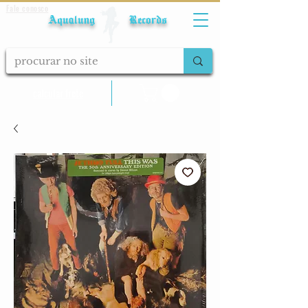
Fale conosco
Aqualung Records
calcular frete