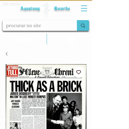
Fale conosco
Aqualung Records
calcular frete