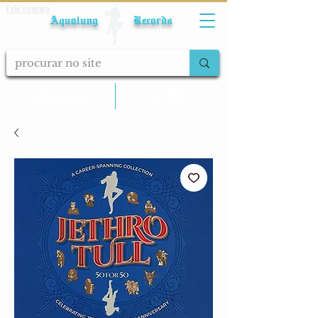
Fale conosco
Aqualung Records
calcular frete