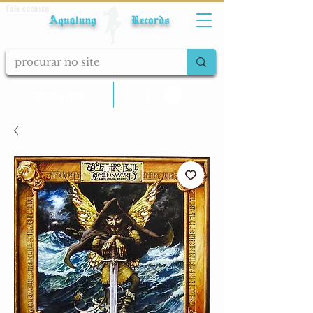
Fale conosco
Aqualung Records
calcular frete