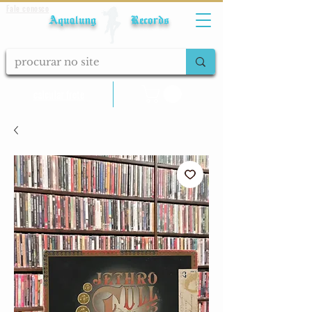
Fale conosco
Aqualung Records
calcular frete