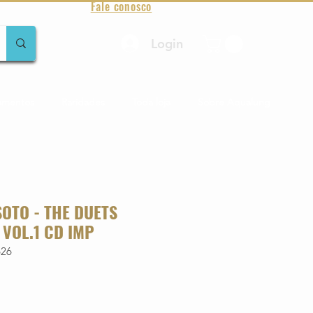
Fale conosco
Login
amentos
Raridades
Toda loja
Sobre Aqualung
SOTO - THE DUETS
 VOL.1 CD IMP
626
o