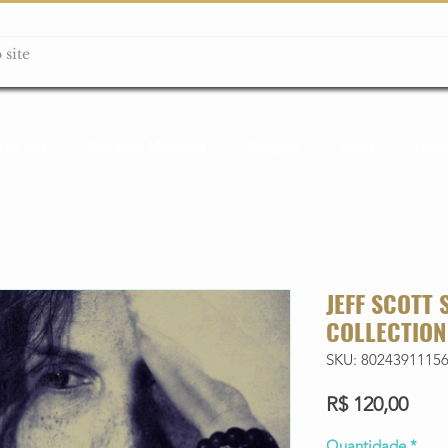
ção box
Guitarras Miniatura
Relógios
Livros
Lanç
JEFF SCOTT 
COLLECTION
SKU: 8024391115
Preç
R$ 120,00
Quantidade
*