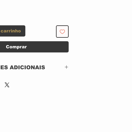
 carrinho
Comprar
ES ADICIONAIS
Frontiers Music SRL –
FR CD 1156
CD, ACRILICO
IMPORTADO