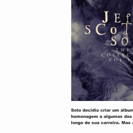
Soto
decidiu criar um álbum
homenagem a algumas das c
longo de sua carreira. Mas
queria fazer do álbum algo 