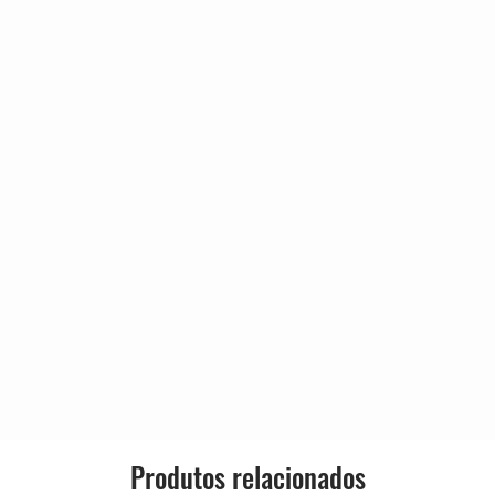
igos
(Erik Martensson, Eric Martin,
Genre:
para se juntarem a ele em duetos
Style:
Produtos relacionados