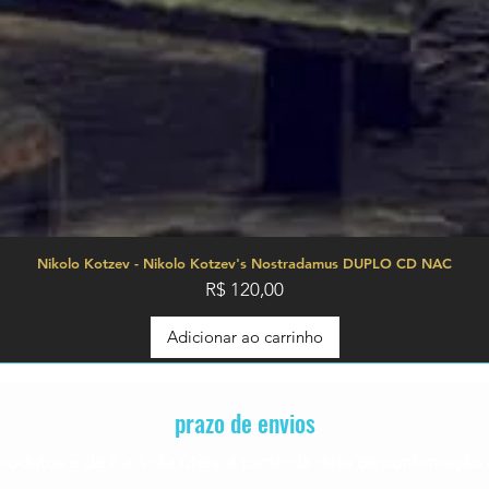
Nikolo Kotzev - Nikolo Kotzev's Nostradamus DUPLO CD NAC
Preço
R$ 120,00
Adicionar ao carrinho
prazo de envios
rodutos é de 2 a 4
dia úteis, á partir da data de confirmaç