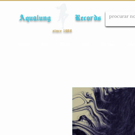
Aqualung Records
since 1989
Início
Cds
Dvds
Lps
Blu-ray
Cole