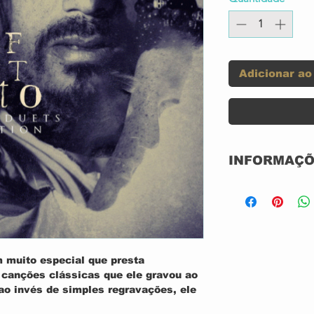
Adicionar ao
INFORMAÇÕ
Label:
Format:
 muito especial que presta
Country:
anções clássicas que ele gravou ao
 ao invés de simples regravações, ele
Released:
especial, único. Então, ele não só