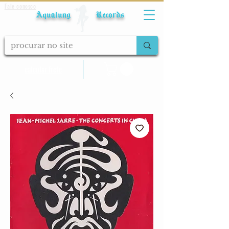
Fale conosco
Aqualung Records
calcular frete