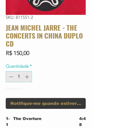
SKU: 811551-2
JEAN MICHEL JARRE - THE
CONCERTS IN CHINA DUPLO
CD
Preço
R$ 150,00
Quantidade
*
Esgotado
Notifique-me quando estiver disponível
1-
The Overture
4:4
1
8