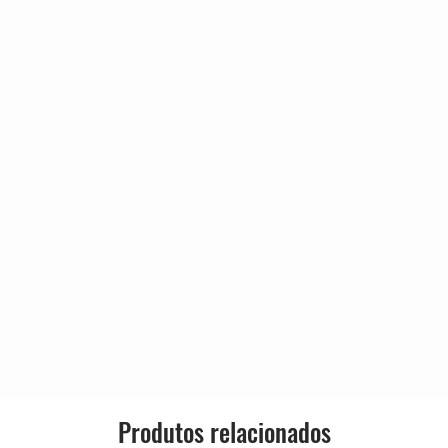
Genre:
3:37
3:12
Style:
3:42
3:41
1:28
3:26
2:59
)
3:42
3:23
2:59
3:39
3:29
8:48
Produtos relacionados