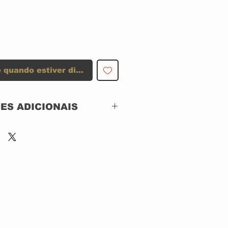
 quando estiver disponível
ES ADICIONAIS
Polydor (2) – 511 306-
2
CD, ACRILICO
2001