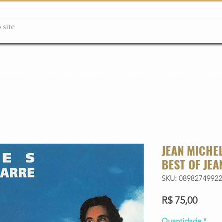
ção box
Guitarras Miniatura
Relógios
Livros
Lanç
JEAN MICHEL
BEST OF JEA
SKU: 0898274992
Preço
R$ 75,00
Quantidade
*