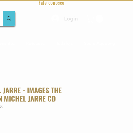
Fale conosco
Login
amentos
Raridades
Toda loja
Sobre Aqualung
 JARRE - IMAGES THE
N MICHEL JARRE CD
28