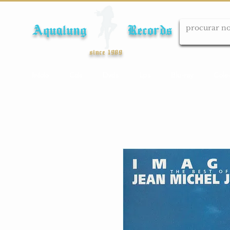
Aqualung Records
since 1989
Início
Cds
Dvds
Lps
Blu-ray
Cole