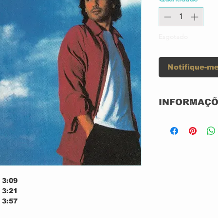
Esgotado
Notifique-me
INFORMAÇÕ
Label:
Format:
Country:
3:09
3:21
Released:
3:57
3:11