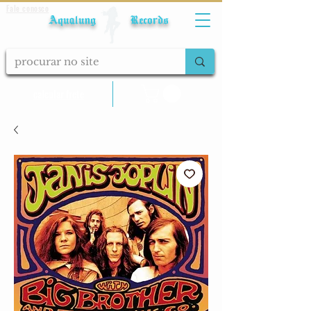
Fale conosco
Aqualung Records
calcular frete