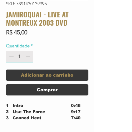
SKU: 7891430139995
JAMIROQUAI - LIVE AT
MONTREUX 2003 DVD
Preço
R$ 45,00
Quantidade
*
Adicionar ao carrinho
Comprar
1
Intro
0:46
2
Use The Force
9:17
3
Canned Heat
7:40
4
Cosmic Girl
8:56
5
Little L
5:55