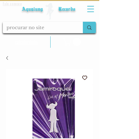
Fale conosco
Aqualung Records
calcular frete