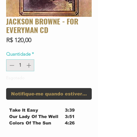
JACKSON BROWNE - FOR
EVERYMAN CD
Preço
R$ 120,00
Quantidade
*
Esgotado
Notifique-me quando estiver disponível
Take It Easy
3:39
Our Lady Of The Well
3:51
Colors Of The Sun
4:26
I Thought I Was A Child
3:43
These Days
4:41