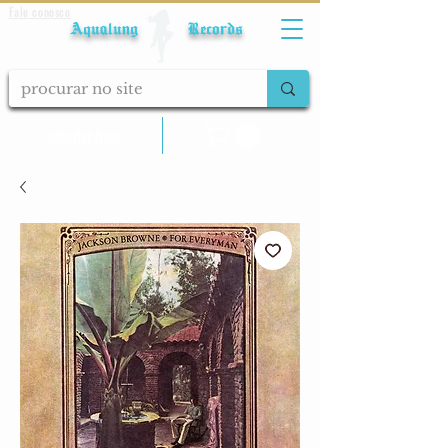
Fale conosco
Aqualung Records
calcular frete