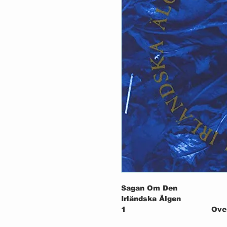
Sagan Om Den
Irländska Älgen
1
Ove
Wri