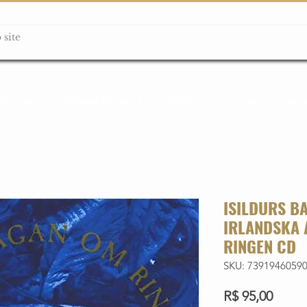
ção box
Guitarras Miniatura
Relógios
Livros
Lanç
ISILDURS B
IRLANDSKA 
RINGEN CD
SKU: 7391946059
Preço
R$ 95,00