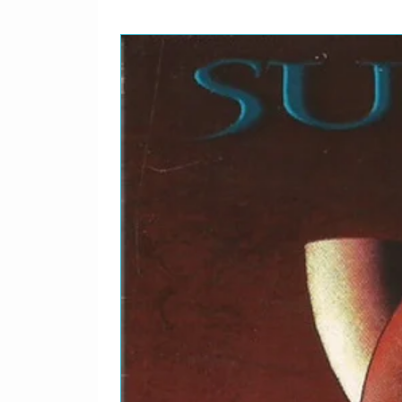
11
Gam
Writ
12
Tom
Wri
13
Vids
Wri
14
De 
Wri
(13)
15
Vat
Writ
16
Mor
Wri
(10)
17
Säl
Writ
18
Rin
Wri
19
Ring
Wri