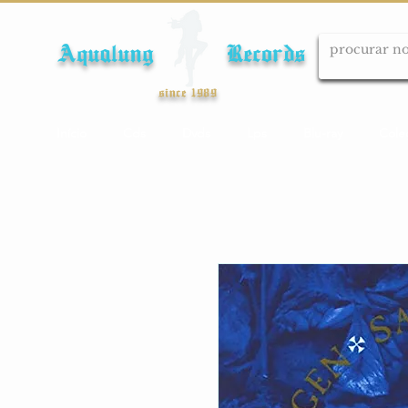
Aqualung Records
since 1989
Início
Cds
Dvds
Lps
Blu-ray
Cole