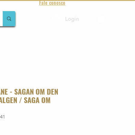
Fale conosco
Login
amentos
Raridades
Toda loja
Sobre Aqualung
ANE - SAGAN OM DEN
ALGEN / SAGA OM
041