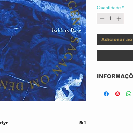
Quantidade
*
Adicionar ao
INFORMAÇÕ
Label:
Format:
Country:
rtyr
5:1
tten-By – Mats Johansson (13)
0