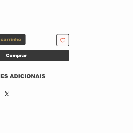
 carrinho
Comprar
ES ADICIONAIS
Svenska Unikum –
SUCD 003 92
CD, ACRILICO
IMPORTADO