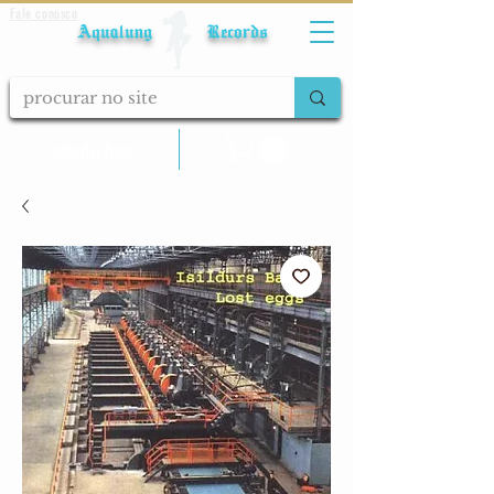
Fale conosco
Aqualung Records
calcular frete