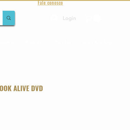
Fale conosco
Login
amentos
Raridades
Toda loja
Sobre Aqualung
LOOK ALIVE DVD