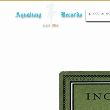
Aqualung Records
since 1989
Início
Cds
Dvds
Lps
Blu-ray
Cole