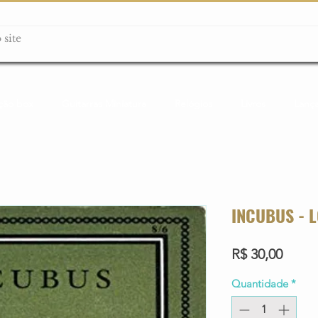
ção box
Guitarras Miniatura
Relógios
Livros
Lanç
INCUBUS - 
Preço
R$ 30,00
Quantidade
*