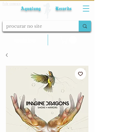
Fale conosco
Aqualung Records
calcular frete