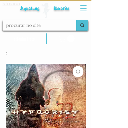
Fale conosco
Aqualung Records
calcular frete